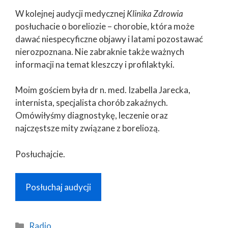
W kolejnej audycji medycznej
Klinika Zdrowia
posłuchacie o boreliozie – chorobie, która może
dawać niespecyficzne objawy i latami pozostawać
nierozpoznana. Nie zabraknie także ważnych
informacji na temat kleszczy i profilaktyki.
Moim gościem była dr n. med. Izabella Jarecka,
internista, specjalista chorób zakaźnych.
Omówiłyśmy diagnostykę, leczenie oraz
najczęstsze mity związane z boreliozą.
Posłuchajcie.
Posłuchaj audycji
Kategorie
Radio