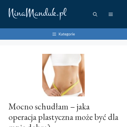
Przejdź
do
Menu
treści
Kategorie
Mocno schudłam – jaka
operacja plastyczna może być dla