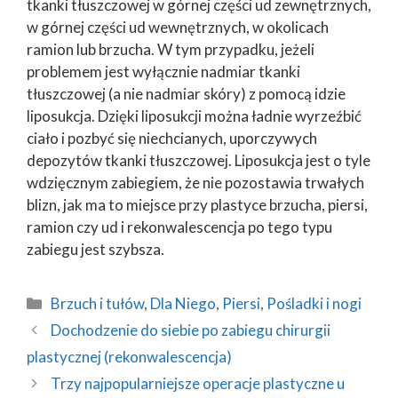
tkanki tłuszczowej w górnej części ud zewnętrznych,
w górnej części ud wewnętrznych, w okolicach
ramion lub brzucha. W tym przypadku, jeżeli
problemem jest wyłącznie nadmiar tkanki
tłuszczowej (a nie nadmiar skóry) z pomocą idzie
liposukcja. Dzięki liposukcji można ładnie wyrzeźbić
ciało i pozbyć się niechcianych, uporczywych
depozytów tkanki tłuszczowej. Liposukcja jest o tyle
wdzięcznym zabiegiem, że nie pozostawia trwałych
blizn, jak ma to miejsce przy plastyce brzucha, piersi,
ramion czy ud i rekonwalescencja po tego typu
zabiegu jest szybsza.
Kategorie
Brzuch i tułów
,
Dla Niego
,
Piersi
,
Pośladki i nogi
Dochodzenie do siebie po zabiegu chirurgii
plastycznej (rekonwalescencja)
Trzy najpopularniejsze operacje plastyczne u