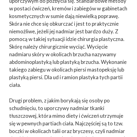
uporczywym do pozbycia się. Standardowe metody
w postaci ćwiczeń, kremów i zabiegów w gabinetach
kosmetycznych w sumie dają niewielką poprawę.
Skóra nie chce się obkurczać i jest to praktycznie
niemożliwe, jeżeli jej nadmiar jest bardzo duży. Z
pomocą w takiej sytuacji idzie chirurgia plastyczna.
Skórę należy chirurgicznie wyciąć. Wycięcie
nadmiaru skóry w okolicach brzucha nazywamy
abdominoplastyką lub plastyką brzucha. Wykonanie
takiego zabiegu w okolicach piersi mastopeksję lub
plastyką piersi. Dla ud i ramion plastyka tych partii
ciała.
Drugi problem, z jakim borykają się osoby po
schudnięciu, to uporczywy nadmiar tkanki
tłuszczowej, która mimo diety i ćwiczeń utrzymuje
się w pewnych partiach ciała. Najczęściej są to tzw.
boczki w okolicach talii oraz bryczesy, czyli nadmiar